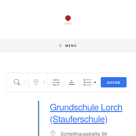
Zum
Inhalt
springen
MENÜ
Suche
Nahe ...
SUCHE
Grundschule Lorch
(Stauferschule)
Schießhausstraße 39