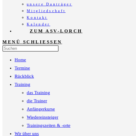
unsere Danträger
Mitgliedschaft
Kontakt
Kalender
ZUM ASV-LORCH
MENÜ
SCHLIESSEN
Press
Escape
Home
to
close
Termine
the
Rückblick
search
Training
panel.
das Training
die Trainer
Anfängerkurse
Wiedereinsteiger
Trainingszeiten & -orte
Wir über uns