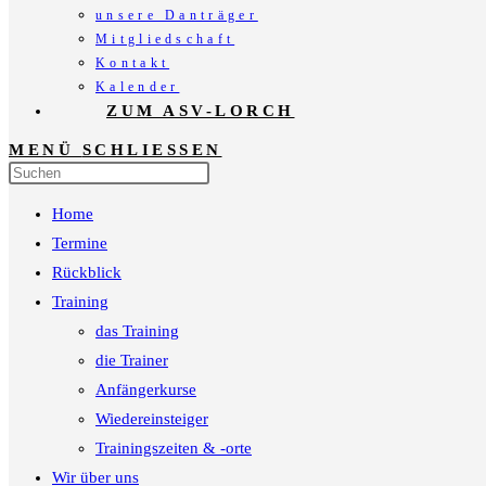
unsere Danträger
Mitgliedschaft
Kontakt
Kalender
ZUM ASV-LORCH
MENÜ
SCHLIESSEN
Press
Escape
Home
to
close
Termine
the
Rückblick
search
Training
panel.
das Training
die Trainer
Anfängerkurse
Wiedereinsteiger
Trainingszeiten & -orte
Wir über uns