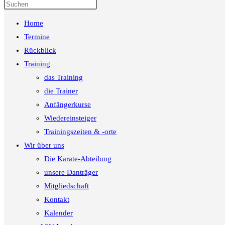
Press
Escape
Home
to
close
Termine
the
Rückblick
search
Training
panel.
das Training
die Trainer
Anfängerkurse
Wiedereinsteiger
Trainingszeiten & -orte
Wir über uns
Die Karate-Abteilung
unsere Danträger
Mitgliedschaft
Kontakt
Kalender