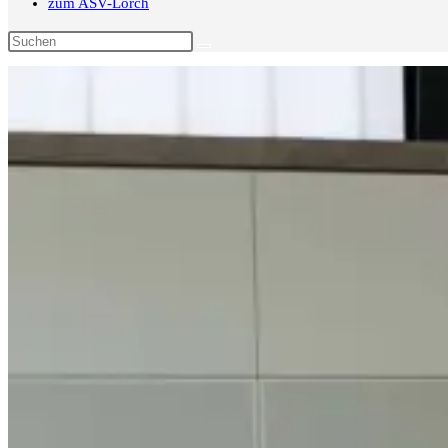
zum ASV-Lorch
Diese
Website
durchsuchen