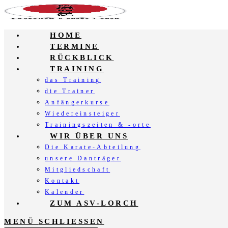
Zum
Inhalt
springen
HOME
TERMINE
RÜCKBLICK
TRAINING
das Training
die Trainer
Anfängerkurse
Wiedereinsteiger
Trainingszeiten & -orte
WIR ÜBER UNS
Die Karate-Abteilung
unsere Danträger
Mitgliedschaft
Kontakt
Kalender
ZUM ASV-LORCH
MENÜ
SCHLIESSEN