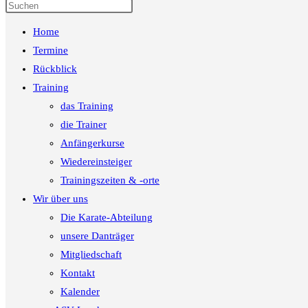
Press
Escape
Home
to
close
Termine
the
Rückblick
search
Training
panel.
das Training
die Trainer
Anfängerkurse
Wiedereinsteiger
Trainingszeiten & -orte
Wir über uns
Die Karate-Abteilung
unsere Danträger
Mitgliedschaft
Kontakt
Kalender