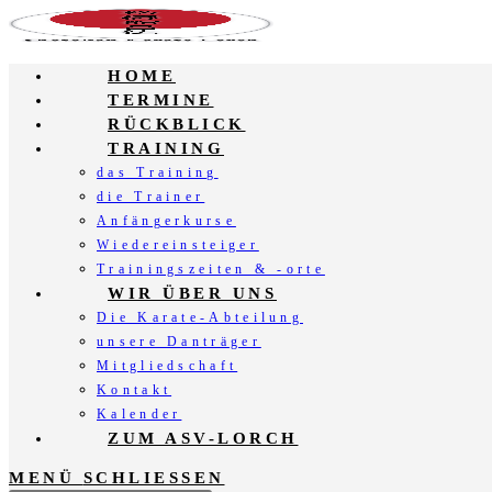
Zum
Inhalt
springen
HOME
TERMINE
RÜCKBLICK
TRAINING
das Training
die Trainer
Anfängerkurse
Wiedereinsteiger
Trainingszeiten & -orte
WIR ÜBER UNS
Die Karate-Abteilung
unsere Danträger
Mitgliedschaft
Kontakt
Kalender
ZUM ASV-LORCH
MENÜ
SCHLIESSEN