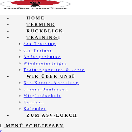
Zum
Inhalt
springen
HOME
TERMINE
RÜCKBLICK
TRAINING
das Training
die Trainer
Anfängerkurse
Wiedereinsteiger
Trainingszeiten & -orte
WIR ÜBER UNS
Die Karate-Abteilung
unsere Danträger
Mitgliedschaft
Kontakt
Kalender
ZUM ASV-LORCH
MENÜ
SCHLIESSEN