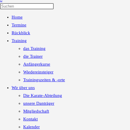
Press
Escape
Home
to
close
Termine
the
Rückblick
search
Training
panel.
das Training
die Trainer
Anfängerkurse
Wiedereinsteiger
Trainingszeiten & -orte
Wir über uns
Die Karate-Abteilung
unsere Danträger
Mitgliedschaft
Kontakt
Kalender