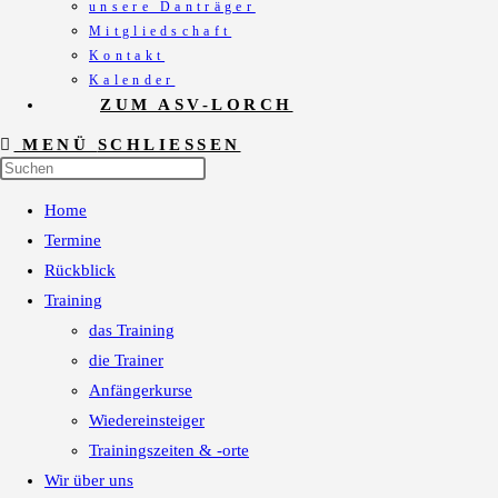
unsere Danträger
Mitgliedschaft
Kontakt
Kalender
ZUM ASV-LORCH
MENÜ
SCHLIESSEN
Press
Escape
Home
to
close
Termine
the
Rückblick
search
Training
panel.
das Training
die Trainer
Anfängerkurse
Wiedereinsteiger
Trainingszeiten & -orte
Wir über uns