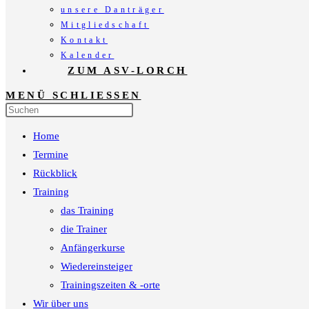
unsere Danträger
Mitgliedschaft
Kontakt
Kalender
ZUM ASV-LORCH
MENÜ
SCHLIESSEN
Press
Escape
Home
to
close
Termine
the
Rückblick
search
Training
panel.
das Training
die Trainer
Anfängerkurse
Wiedereinsteiger
Trainingszeiten & -orte
Wir über uns