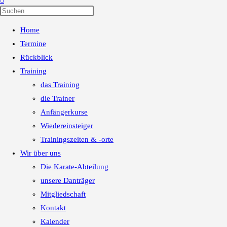
Press
Escape
Home
to
close
Termine
the
Rückblick
search
Training
panel.
das Training
die Trainer
Anfängerkurse
Wiedereinsteiger
Trainingszeiten & -orte
Wir über uns
Die Karate-Abteilung
unsere Danträger
Mitgliedschaft
Kontakt
Kalender