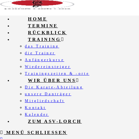
Zum
Inhalt
springen
HOME
TERMINE
RÜCKBLICK
TRAINING
das Training
die Trainer
Anfängerkurse
Wiedereinsteiger
Trainingszeiten & -orte
WIR ÜBER UNS
Die Karate-Abteilung
unsere Danträger
Mitgliedschaft
Kontakt
Kalender
ZUM ASV-LORCH
MENÜ
SCHLIESSEN