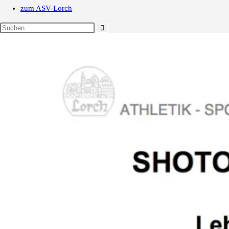
zum ASV-Lorch
Diese
Website
durchsuchen