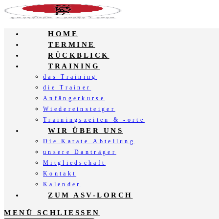
Zum
Inhalt
springen
HOME
TERMINE
RÜCKBLICK
TRAINING
das Training
die Trainer
Anfängerkurse
Wiedereinsteiger
Trainingszeiten & -orte
WIR ÜBER UNS
Die Karate-Abteilung
unsere Danträger
Mitgliedschaft
Kontakt
Kalender
ZUM ASV-LORCH
MENÜ
SCHLIESSEN