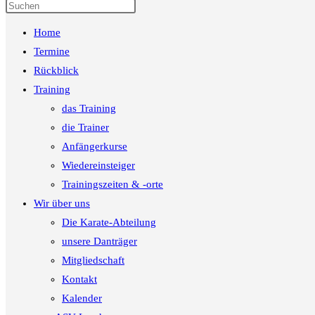
Press
Escape
Home
to
close
Termine
the
Rückblick
search
Training
panel.
das Training
die Trainer
Anfängerkurse
Wiedereinsteiger
Trainingszeiten & -orte
Wir über uns
Die Karate-Abteilung
unsere Danträger
Mitgliedschaft
Kontakt
Kalender